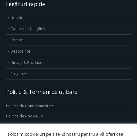
Legături rapide
Noutăți
Conferința Științifică
Contact
Despre noi
Direcţii & Produse
Prognoze
Politici & Termeni de utilzare
Politica de Confidentialitate
Politica de Cookie-uri
Termeni & Conditii
Folosim cookie-uri pe site-ul nostru pentru a vă oferi cea
Conditii generale de utilizare site