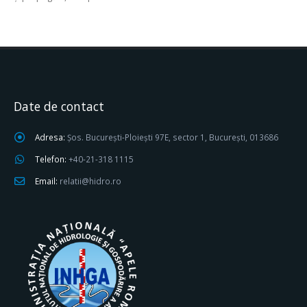
Date de contact
Adresa:
Șos. București-Ploiești 97E, sector 1, București, 013686
Telefon:
+40-21-318 1115
Email:
relatii@hidro.ro