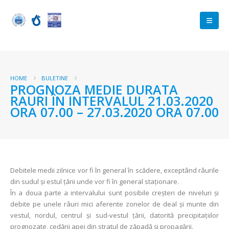
HOME
BULETINE
PROGNOZA MEDIE DURATA
RAURI ÎN INTERVALUL 21.03.2020
ORA 07.00 – 27.03.2020 ORA 07.00
Debitele medii zilnice vor fi în general în scădere, exceptând râurile
din sudul și estul țării unde vor fi în general staționare.
În a doua parte a intervalului sunt posibile creşteri de niveluri şi
debite pe unele râuri mici aferente zonelor de deal şi munte din
vestul, nordul, centrul şi sud-vestul țării, datorită precipitaţiilor
prognozate, cedării apei din stratul de zăpadă şi propagării.