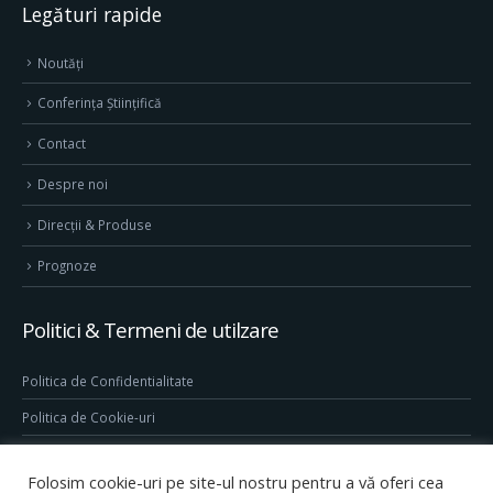
Legături rapide
Noutăți
Conferința Științifică
Contact
Despre noi
Direcţii & Produse
Prognoze
Politici & Termeni de utilzare
Politica de Confidentialitate
Politica de Cookie-uri
Termeni & Conditii
Folosim cookie-uri pe site-ul nostru pentru a vă oferi cea
Conditii generale de utilizare site