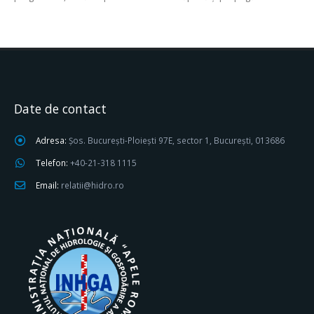
Date de contact
Adresa:
Șos. București-Ploiești 97E, sector 1, București, 013686
Telefon:
+40-21-318 1115
Email:
relatii@hidro.ro