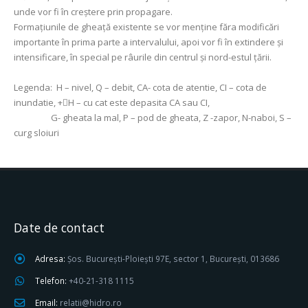
unde vor fi în creștere prin propagare.
Formaţiunile de gheaţă existente se vor menține făra modificări
importante în prima parte a intervalului, apoi vor fi în extindere și
intensificare, în special pe râurile din centrul și nord-estul țării.
Legenda:
H – nivel, Q – debit, CA- cota de atentie, CI – cota de
inundatie, +H – cu cat este depasita CA sau CI,
G- gheata la mal, P – pod de gheata, Z -zapor, N-naboi, S –
curg sloiuri
Date de contact
Adresa:
Șos. București-Ploiești 97E, sector 1, București, 013686
Telefon:
+40-21-318 1115
Email:
relatii@hidro.ro