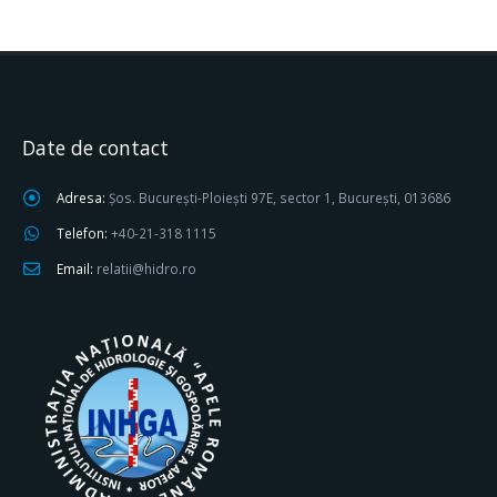
Date de contact
Adresa:
Șos. București-Ploiești 97E, sector 1, București, 013686
Telefon:
+40-21-318 1115
Email:
relatii@hidro.ro