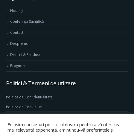
Noutăți
Conferința Științifică
Contact
Despre noi
Direcţii & Produse
Prognoze
Politici & Termeni de utilzare
Politica de Confidentialitate
Politica de Cookie-uri
Termeni & Conditii
Folosim cookie-uri pe site-ul nostru pentru a vă oferi cea
Conditii generale de utilizare site
mai relevantă experiență, amintindu-vă preferințele și