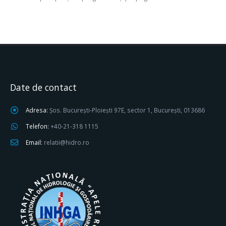
Date de contact
Adresa:
Șos. București-Ploiești 97E, sector 1, București, 013686
Telefon:
+40-21-318 1115
Email:
relatii@hidro.ro