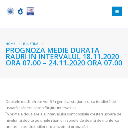
HOME
BULETINE
PROGNOZA MEDIE DURATA
RAURI ÎN INTERVALUL 18.11.2020
ORA 07.00 – 24.11.2020 ORA 07.00
Debitele medii zilnice vor fi în general staționare, cu tendinţă de
uşoară scădere spre sfârşitul intervalului.
În primele două zile ale intervalului sunt posibile creşteri uşoare de
niveluri şi debite pe unele râuri din zonele de deal şi de munte, ca
urmare a precipitaţiilor prognozate şi propagării.