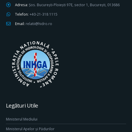
Adresa:
Șos. București-Ploiești 97E, sector 1, București, 013686
Telefon:
+40-21-318 1115
Email:
relatii@hidro.ro
Legături Utile
Ministerul Mediului
Ministerul Apelor și Pădurilor