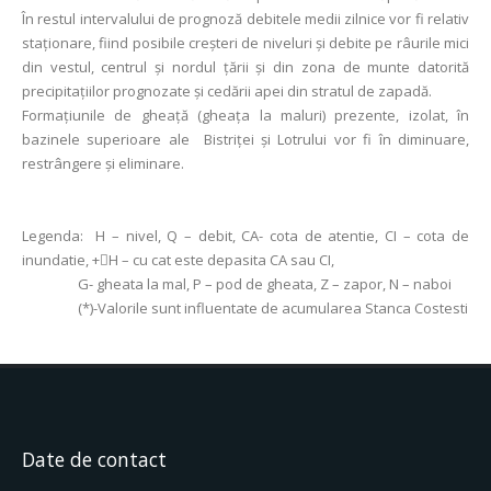
În restul intervalului de prognoză debitele medii zilnice vor fi relativ
staţionare, fiind posibile creșteri de niveluri și debite pe râurile mici
din vestul, centrul și nordul țării și din zona de munte datorită
precipitațiilor prognozate și cedării apei din stratul de zapadă.
Formaţiunile de gheaţă (gheaţa la maluri) prezente, izolat, în
bazinele superioare ale Bistriţei şi Lotrului vor fi în diminuare,
restrângere şi eliminare.
Legenda:
H – nivel, Q – debit, CA- cota de atentie, CI – cota de
inundatie, +H – cu cat este depasita CA sau CI,
G- gheata la mal, P – pod de gheata, Z – zapor, N – naboi
(*)-Valorile sunt influentate de acumularea Stanca Costesti
Date de contact