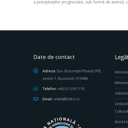
a precipitațiilor prognozate, sub formă de aversă, c
Date de contact
Legăt
Adresa:
Șos. București-Ploiești 97E,
Ministe
sector 1, București, 013686
Ministe
Telefon:
+40-21-318 1115
Adminis
Email:
relatii@hidro.ro
United 
Cultura
World M