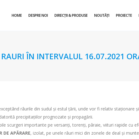
HOME
DESPRE NOI
DIRECŢII & PRODUSE
NOUTĂȚI
PROIECTE
URI ÎN INTERVALUL 16.07.2021 ORA 
exceptând râurile din sudul și estul țării, unde vor fi relativ staționare ş
atorită precipitațiilor prognozate şi propagării.
le scurgeri importante pe versanţi, torenţi, pâraie, viituri rapide cu ef
OR DE APĂRARE
, izolat, pe unele râuri mici din zonele de deal și munt