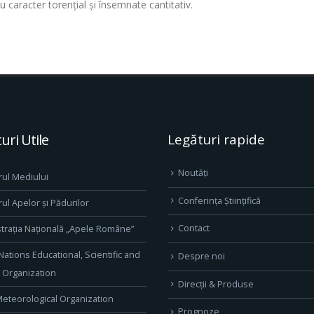
u caracter torențial și însemnate cantitativ.
uri Utile
Legături rapide
Noutăți
rul Mediului
Conferința Științifică
rul Apelor și Pădurilor
Contact
trația Națională „Apele Române”
Nations Educational, Scientific and
Despre noi
l Organization
Direcţii & Produse
eteorological Organization
Prognoze