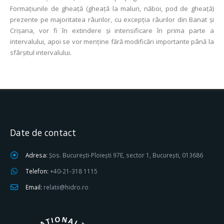
Formațiunile de gheață (gheață la maluri, năboi, pod de gheață)
prezente pe majoritatea râurilor, cu excepţia râurilor din Banat şi
Crişana, vor fi în extindere și intensificare în prima parte a
intervalului, apoi se vor menţine fără modificări importante până la
sfârşitul intervalului.
Date de contact
Adresa:
Șos. București-Ploiești 97E, sector 1, București, 013686
Telefon:
+40-21-318 1115
Email:
relatii@hidro.ro