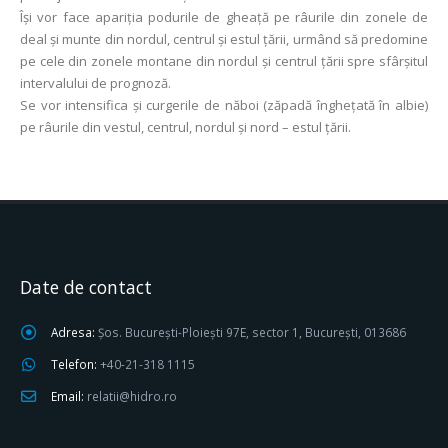
Își vor face apariția podurile de gheață pe râurile din zonele de
deal și munte din nordul, centrul și estul țării, urmând să predomine
pe cele din zonele montane din nordul și centrul țării spre sfârșitul
intervalului de prognoză.
Se vor intensifica și curgerile de năboi (zăpadă înghețată în albie)
pe râurile din vestul, centrul, nordul și nord – estul țării.
Date de contact
Adresa:
Șos. București-Ploiești 97E, sector 1, București, 013686
Telefon:
+40-21-318 1115
Email:
relatii@hidro.ro