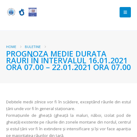
HOME
BULETINE
PROGNOZA MEDIE DURATA
RAURI ÎN INTERVALUL 16.01.2021
ORA 07.00 – 22.01.2021 ORA 07.00
Debitele medii zilnice vor fi în scădere, exceptând râurile din estul
țării unde vor fi în general staționare.
Formațiunile de gheață (gheață la maluri, năboi, izolat pod de
gheață) existente pe râurile din zonele montane din nordul, centrul
și estul țării vor fi în extindere şi intensificare şi îşi vor face apariţia
pe majoritatea râurilor din țară.