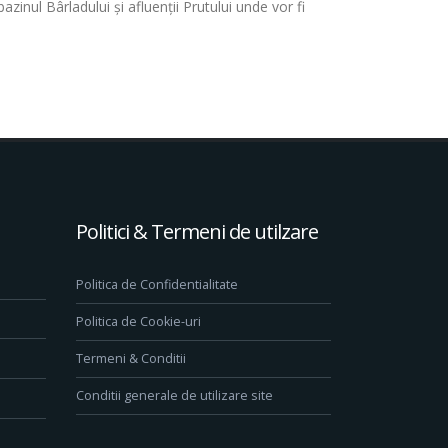
azinul Bârladului și afluenții Prutului unde vor fi
Politici & Termeni de utilzare
Politica de Confidentialitate
Politica de Cookie-uri
Termeni & Conditii
Conditii generale de utilizare site