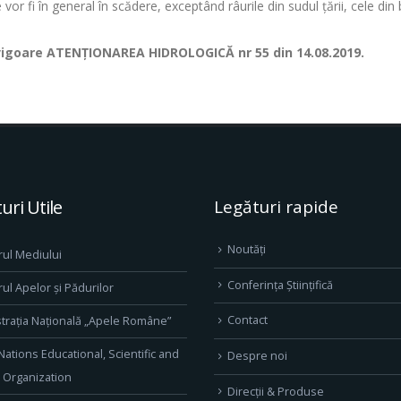
or fi în general în scădere, exceptând râurile din sudul țării, cele din b
în vigoare ATENȚIONAREA HIDROLOGICĂ nr 55 din 14.08.2019.
uri Utile
Legături rapide
Noutăți
rul Mediului
Conferința Științifică
rul Apelor și Pădurilor
Contact
trația Națională „Apele Române”
Nations Educational, Scientific and
Despre noi
l Organization
Direcţii & Produse