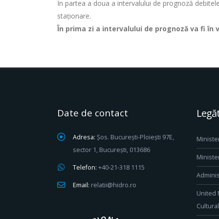
În partea a doua a intervalului de prognoză debitele v
staționare.
În prima zi a intervalului de prognoză va fi 
Date de contact
Legăt
Adresa:
Șos. București-Ploiești 97E,
Ministe
sector 1, București, 013686
Ministe
Telefon:
+40-21-318 1115
Adminis
Email:
relatii@hidro.ro
United 
Cultura