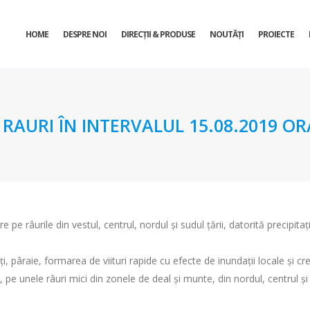
HOME
DESPRE NOI
DIRECŢII & PRODUSE
NOUTĂȚI
PROIECTE
URI ÎN INTERVALUL 15.08.2019 ORA 
re pe râurile din vestul, centrul, nordul și sudul țării, datorită precipita
, pâraie, formarea de viituri rapide cu efecte de inundații locale și creș
i, pe unele râuri mici din zonele de deal și munte, din nordul, centrul și 