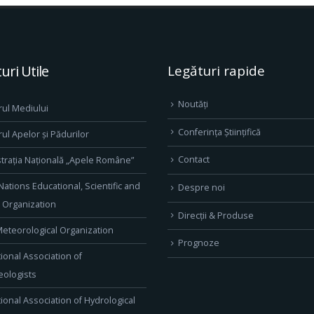
uri Utile
Legături rapide
Noutăți
rul Mediului
Conferința Științifică
rul Apelor și Pădurilor
Contact
trația Națională „Apele Române”
Nations Educational, Scientific and
Despre noi
l Organization
Direcţii & Produse
eteorological Organization
Prognoze
tional Association of
ologists
tional Association of Hydrological