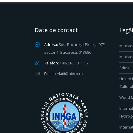
Date de contact
Legăt
Adresa:
Șos. București-Ploiești 97E,
Ministe
sector 1, București, 013686
Ministe
Telefon:
+40-21-318 1115
Adminis
Email:
relatii@hidro.ro
United 
Cultura
World M
Interna
Hydroge
Interna