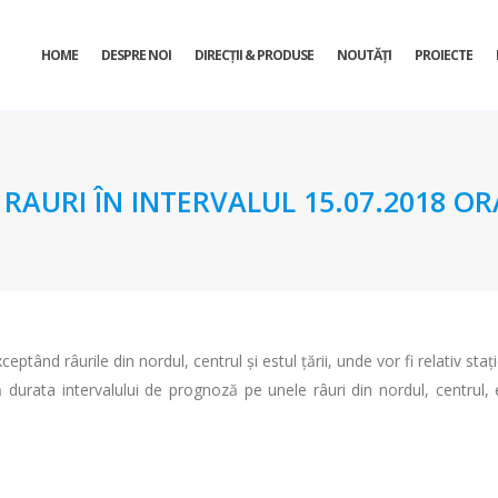
HOME
DESPRE NOI
DIRECŢII & PRODUSE
NOUTĂȚI
PROIECTE
URI ÎN INTERVALUL 15.07.2018 ORA 
ceptând râurile din nordul, centrul și estul ţării, unde vor fi relativ staț
tă durata intervalului de prognoză pe unele râuri din nordul, centrul,