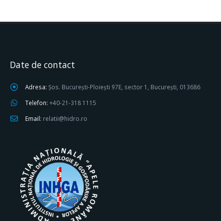
Date de contact
Adresa:
Șos. București-Ploiești 97E, sector 1, București, 013686
Telefon:
+40-21-318 1115
Email:
relatii@hidro.ro