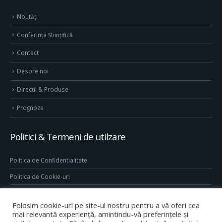
Noutăți
Conferința Științifică
Contact
Despre noi
Direcţii & Produse
Prognoze
Politici & Termeni de utilzare
Politica de Confidentialitate
Politica de Cookie-uri
Termeni & Conditii
Folosim cookie-uri pe site-ul nostru pentru a vă oferi cea
Conditii generale de utilizare site
mai relevantă experiență, amintindu-vă preferințele și