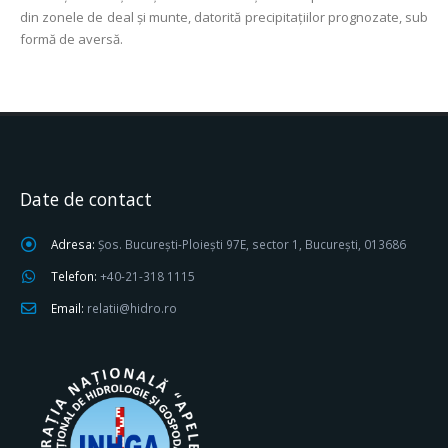
din zonele de deal şi munte, datorită precipitațiilor prognozate, sub
formă de aversă.
Date de contact
Adresa:
Șos. București-Ploiești 97E, sector 1, București, 013686
Telefon:
+40-21-318 1115
Email:
relatii@hidro.ro