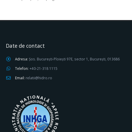
Date de contact
Adresa:
Șos. București-Ploiești 97E, sector 1, București, 013686
Telefon:
+40-21-318 1115
Email:
relatii@hidro.ro