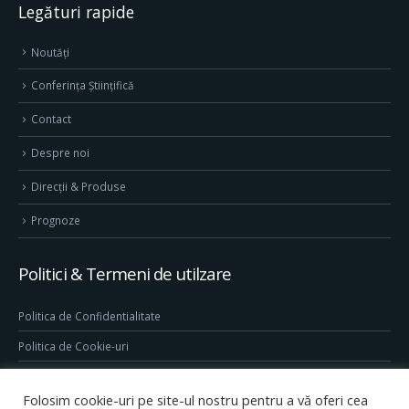
Legături rapide
Noutăți
Conferința Științifică
Contact
Despre noi
Direcţii & Produse
Prognoze
Politici & Termeni de utilzare
Politica de Confidentialitate
Politica de Cookie-uri
Termeni & Conditii
Folosim cookie-uri pe site-ul nostru pentru a vă oferi cea
Conditii generale de utilizare site