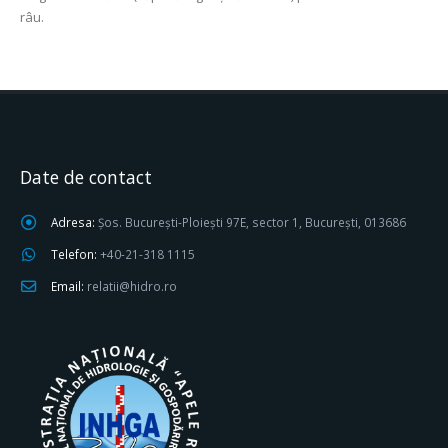
râu.
Date de contact
Adresa:
Șos. București-Ploiești 97E, sector 1, București, 013686
Telefon:
+40-21-318 1115
Email:
relatii@hidro.ro