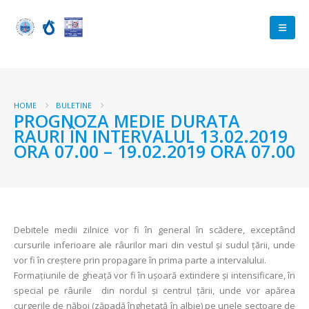
HOME
BULETINE
PROGNOZA MEDIE DURATA
RAURI ÎN INTERVALUL 13.02.2019
ORA 07.00 – 19.02.2019 ORA 07.00
Debitele medii zilnice vor fi în general în scădere, exceptând
cursurile inferioare ale râurilor mari din vestul și sudul țării, unde
vor fi în creștere prin propagare în prima parte a intervalului.
Formaţiunile de gheaţă vor fi în ușoară extindere şi intensificare, în
special pe râurile din nordul şi centrul ţării, unde vor apărea
curgerile de năboi (zăpadă înghețată în albie) pe unele sectoare de