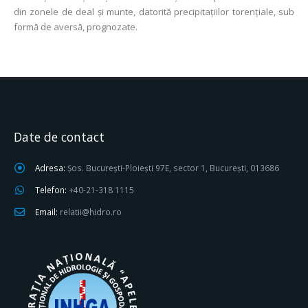
din zonele de deal şi munte, datorită precipitațiilor torențiale, sub
formă de aversă, prognozate.
Date de contact
Adresa:
Șos. București-Ploiești 97E, sector 1, București, 013686
Telefon:
+40-21-318 1115
Email:
relatii@hidro.ro