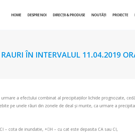
HOME
DESPRE NOI
DIRECŢII & PRODUSE
NOUTĂȚI
PROIECTE
URI ÎN INTERVALUL 11.04.2019 ORA 
a urmare a efectului combinat al precipitaţiilor lichide prognozate, cedă
 debite pe unele râuri din zonele de deal şi munte, ca urmare a precipi
, CI – cota de inundatie, +H – cu cat este depasita CA sau CI,