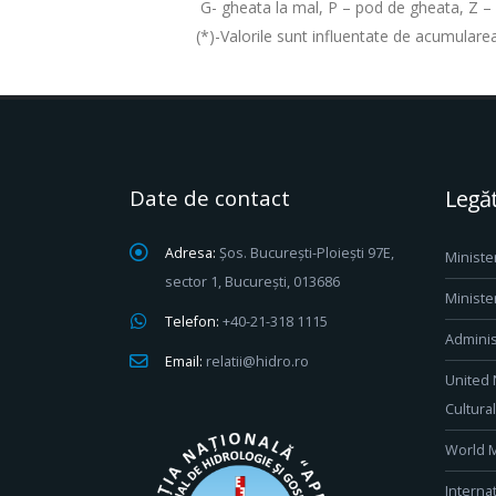
G- gheata la mal, P – pod de gheata, Z – z
(*)-Valorile sunt influentate de acumularea 
Date de contact
Legăt
Adresa:
Șos. București-Ploiești 97E,
Ministe
sector 1, București, 013686
Ministe
Telefon:
+40-21-318 1115
Adminis
Email:
relatii@hidro.ro
United 
Cultura
World M
Interna