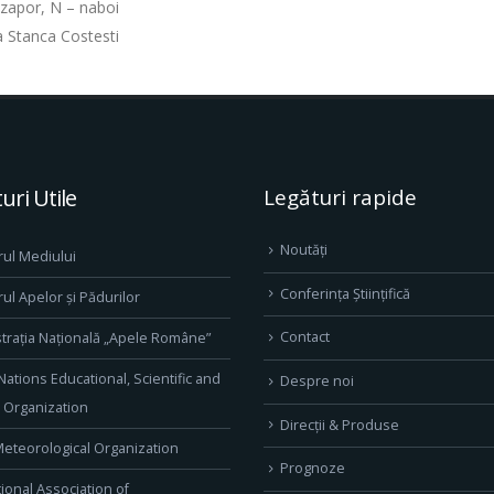
apor, N – naboi
Stanca Costesti
uri Utile
Legături rapide
Noutăți
rul Mediului
Conferința Științifică
rul Apelor și Pădurilor
Contact
trația Națională „Apele Române”
Nations Educational, Scientific and
Despre noi
l Organization
Direcţii & Produse
eteorological Organization
Prognoze
tional Association of