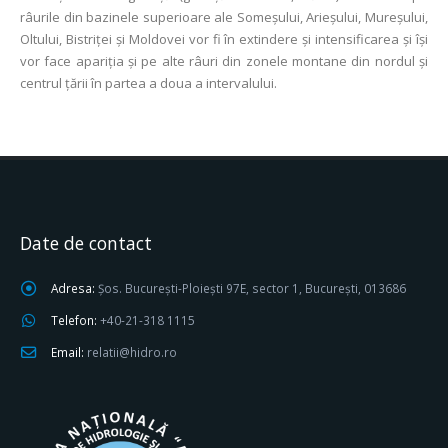
râurile din bazinele superioare ale Someșului, Arieșului, Mureşului,
Oltului, Bistriței și Moldovei vor fi în extindere şi intensificarea şi îşi
vor face apariţia şi pe alte râuri din zonele montane din nordul şi
centrul țării în partea a doua a intervalului.
Date de contact
Adresa:
Șos. București-Ploiești 97E, sector 1, București, 013686
Telefon:
+40-21-318 1115
Email:
relatii@hidro.ro