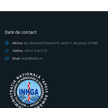
Date de contact
Adresa:
Șos. București-Ploiești 97E, sector 1, București, 013686
Telefon:
+40-21-318 1115
Email:
relatii@hidro.ro