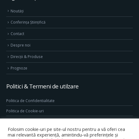
Noutăți
Conferința Științifică
Contact
Despre noi
Direcţii & Produse
Prognoze
Politici & Termeni de utilzare
Politica de Confidentialitate
Politica de Cookie-uri
Termeni & Conditii
Folosim cookie-uri pe site-ul nostru pentru a vă oferi cea
Conditii generale de utilizare site
mai relevantă experiență, amintindu-vă preferințele și