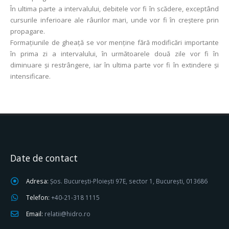
În ultima parte a intervalului, debitele vor fi în scădere, exceptând
cursurile inferioare ale râurilor mari, unde vor fi în creștere prin
propagare.
Formațiunile de gheață se vor menține fără modificări importante
în prima zi a intervalului, în următoarele două zile vor fi în
diminuare și restrângere, iar în ultima parte vor fi în extindere și
intensificare.
Date de contact
Adresa:
Șos. București-Ploiești 97E, sector 1, București, 013686
Telefon:
+40-21-318 1115
Email:
relatii@hidro.ro