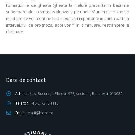
Formațiunile de gheață (gheață la maluri) prezente în bazinele
superioare ale Bistriței, Moldovei și pe unele râuri mici din zonele
montane se vor menține fără modificări importante în prima parte a
intervalului de prognoză, apoi vor fi în diminuare, restrângere și
eliminare.
Date de contact
Adresa:
Șos. București-Ploiești 97E, sector 1, București, 013686
Telefon:
+40-21-318 1115
Email:
relatii@hidro.ro