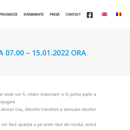
PROGNOZE
EVENIMENTE
PRESĂ
CONTACT
07.00 – 15.01.2022 ORA
 unde vor fi, relativ staționare și în prima parte a
propagare.
inești Oaş, datorită tranzitării și atenuării viiturilor
vor face apariția și pe unele râuri din nordul, vestul