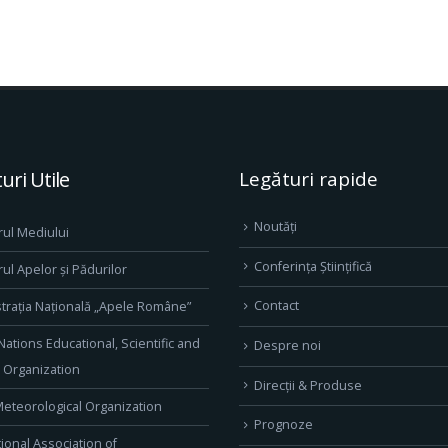
uri Utile
Legături rapide
Noutăți
rul Mediului
Conferința Științifică
rul Apelor și Pădurilor
Contact
trația Națională „Apele Române”
Nations Educational, Scientific and
Despre noi
l Organization
Direcţii & Produse
eteorological Organization
Prognoze
tional Association of