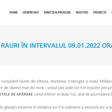
HOME
DESPRE NOI
DIRECŢII & PRODUSE
NOUTĂȚI
PROIECTE
URI ÎN INTERVALUL 09.01.2022 ORA 
re, exceptând râurile din Oltenia, Muntenia, Dobrogea și sudul Moldovei
re ale râurilor mari din nord – vestul țării unde vor fi în creștere prin 
OTELE DE APĂRARE
cursul inferior al râului Tur, aval de acumularea Căl
gheață) existente în Moldova vor fi în extindere și intensificare și își 