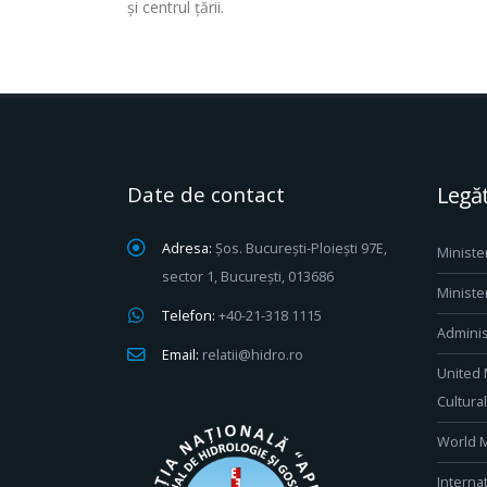
și centrul țării.
Date de contact
Legăt
Adresa:
Șos. București-Ploiești 97E,
Ministe
sector 1, București, 013686
Ministe
Telefon:
+40-21-318 1115
Adminis
Email:
relatii@hidro.ro
United 
Cultura
World M
Interna