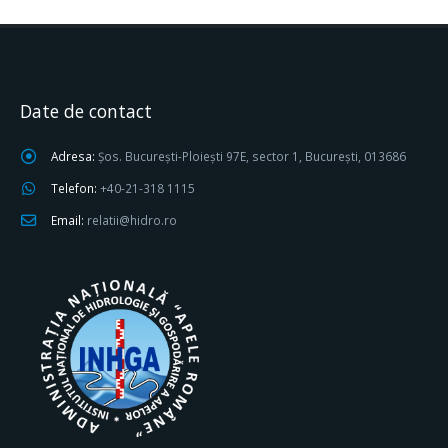
Date de contact
Adresa:
Șos. București-Ploiești 97E, sector 1, București, 013686
Telefon:
+40-21-318 1115
Email:
relatii@hidro.ro