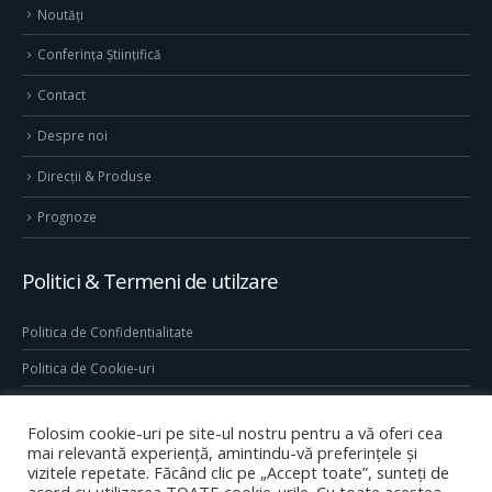
Noutăți
Conferința Științifică
Contact
Despre noi
Direcţii & Produse
Prognoze
Politici & Termeni de utilzare
Politica de Confidentialitate
Politica de Cookie-uri
Termeni & Conditii
Folosim cookie-uri pe site-ul nostru pentru a vă oferi cea
Conditii generale de utilizare site
mai relevantă experiență, amintindu-vă preferințele și
vizitele repetate. Făcând clic pe „Accept toate”, sunteți de