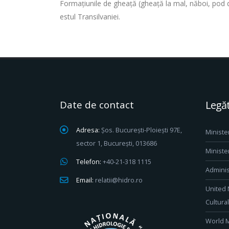
Formațiunile de gheață (gheață la mal, năboi, pod de 
estul Transilvaniei.
Date de contact
Legăt
Adresa:
Șos. București-Ploiești 97E,
Ministe
sector 1, București, 013686
Ministe
Telefon:
+40-21-318 1115
Adminis
Email:
relatii@hidro.ro
United 
Cultura
World M