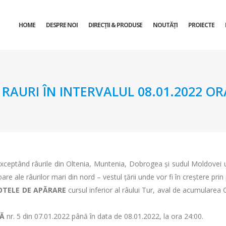
HOME
DESPRE NOI
DIRECŢII & PRODUSE
NOUTĂȚI
PROIECTE
URI ÎN INTERVALUL 08.01.2022 ORA 
 exceptând râurile din Oltenia, Muntenia, Dobrogea și sudul Moldovei u
ioare ale râurilor mari din nord – vestul țării unde vor fi în creștere pri
OTELE DE APĂRARE
cursul inferior al râului Tur, aval de acumularea Căl
CĂ
nr. 5 din 07.01.2022 până în data de 08.01.2022, la ora 24:00.