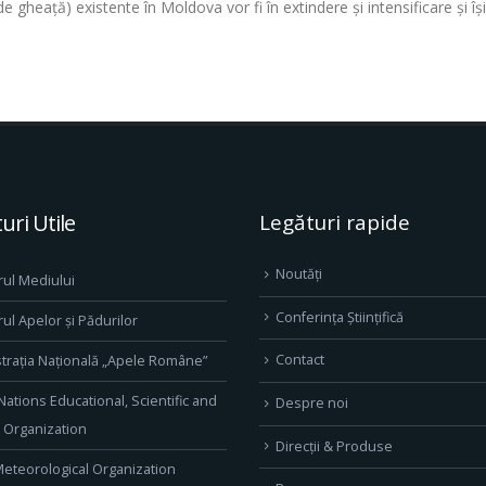
gheață) existente în Moldova vor fi în extindere și intensificare și îș
uri Utile
Legături rapide
Noutăți
rul Mediului
Conferința Științifică
rul Apelor și Pădurilor
Contact
trația Națională „Apele Române”
Nations Educational, Scientific and
Despre noi
l Organization
Direcţii & Produse
eteorological Organization