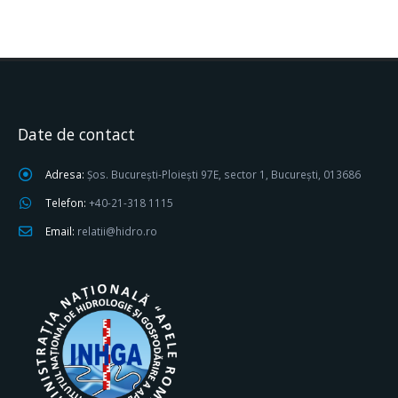
Date de contact
Adresa:
Șos. București-Ploiești 97E, sector 1, București, 013686
Telefon:
+40-21-318 1115
Email:
relatii@hidro.ro