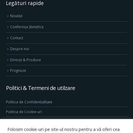
Legături rapide
Noutăți
Conferința Științifică
Contact
Despre noi
Direcţii & Produse
Prognoze
Politici & Termeni de utilzare
Politica de Confidentialitate
Politica de Cookie-uri
Termeni & Conditii
Folosim cookie-uri pe site-ul nostru pentru a vă oferi cea
Conditii generale de utilizare site