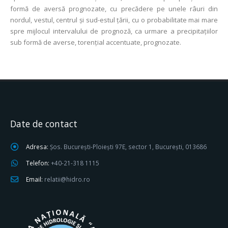
formă de aversă prognozate, cu precădere pe unele râuri din
nordul, vestul, centrul și sud-estul țării, cu o probabilitate mai mare
spre mijlocul intervalului de prognoză, ca urmare a precipitaţiilor
sub formă de averse, torențial accentuate, prognozate.
Date de contact
Adresa:
Șos. București-Ploiești 97E, sector 1, București, 013686
Telefon:
+40-21-318 1115
Email:
relatii@hidro.ro