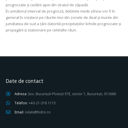
prognozate și cedării apei din stratul de zăpadă.
În următorul interval de prognoză, debitele medii zilnice vor fi în
general în creștere pe râurile mici din zonele de deal și munte din
jumătatea de sud a țării datorită precipitațiilor lichide prognozate și
propagării și staționare pe celelalte râuri.
Date de contact
Adresa:
Șos. București-Ploiești 97E, sector 1, București, 013686
Telefon:
+40-21-318 1115
Email:
relatii@hidro.ro