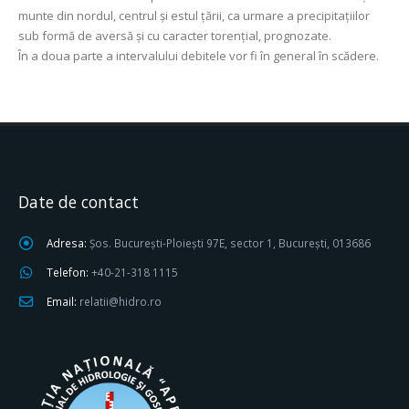
munte din nordul, centrul şi estul ţării, ca urmare a precipitațiilor
sub formă de aversă şi cu caracter torenţial, prognozate.
În a doua parte a intervalului debitele vor fi în general în scădere.
Date de contact
Adresa:
Șos. București-Ploiești 97E, sector 1, București, 013686
Telefon:
+40-21-318 1115
Email:
relatii@hidro.ro