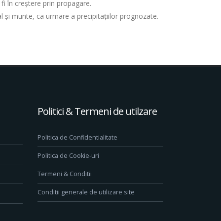
 fi în creștere prin propagare.
al şi munte, ca urmare a precipitaţiilor prognozate.
Politici & Termeni de utilzare
Politica de Confidentialitate
Politica de Cookie-uri
Termeni & Conditii
Conditii generale de utilizare site