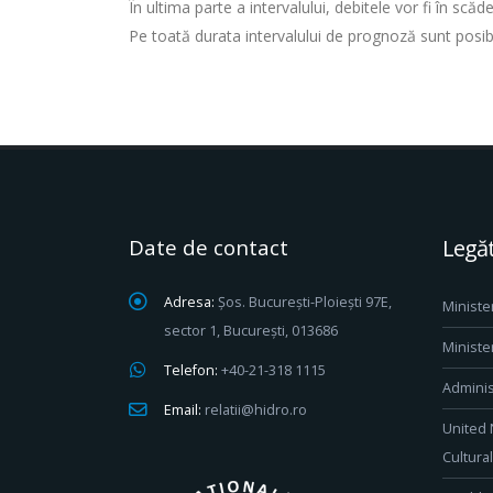
În ultima parte a intervalului, debitele vor fi în scăd
Pe toată durata intervalului de prognoză sunt posibil
Date de contact
Legăt
Adresa:
Șos. București-Ploiești 97E,
Ministe
sector 1, București, 013686
Ministe
Telefon:
+40-21-318 1115
Adminis
Email:
relatii@hidro.ro
United 
Cultura