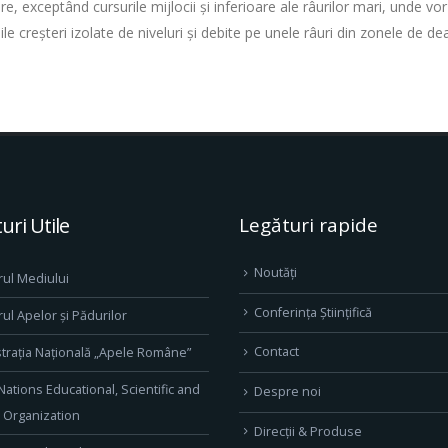
ere, exceptând cursurile mijlocii și inferioare ale râurilor mari, unde vor
e creşteri izolate de niveluri şi debite pe unele râuri din zonele de de
uri Utile
Legături rapide
Noutăți
rul Mediului
Conferința Științifică
rul Apelor și Pădurilor
Contact
trația Națională „Apele Române”
Nations Educational, Scientific and
Despre noi
l Organization
Direcţii & Produse