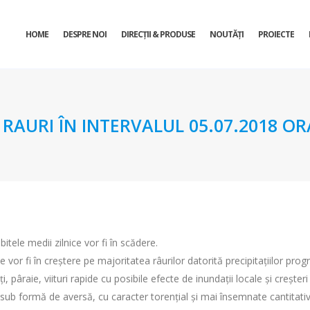
HOME
DESPRE NOI
DIRECŢII & PRODUSE
NOUTĂȚI
PROIECTE
URI ÎN INTERVALUL 05.07.2018 ORA 
itele medii zilnice vor fi în scădere.
le vor fi în creștere pe majoritatea râurilor datorită precipitațiilor pro
 pâraie, viituri rapide cu posibile efecte de inundaţii locale şi creşteri
r sub formă de aversă, cu caracter torenţial şi mai însemnate cantitati