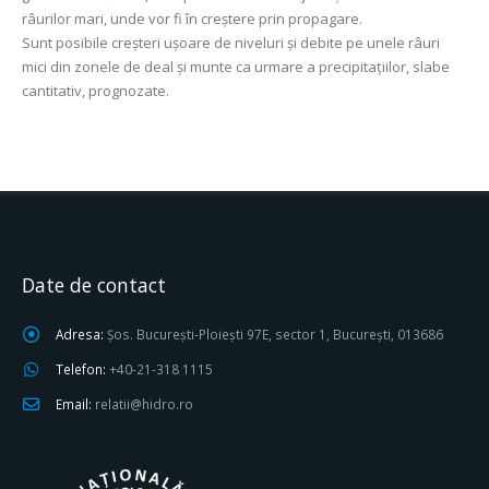
râurilor mari, unde vor fi în creştere prin propagare.
Sunt posibile creşteri uşoare de niveluri şi debite pe unele râuri
mici din zonele de deal şi munte ca urmare a precipitaţiilor, slabe
cantitativ, prognozate.
Date de contact
Adresa:
Șos. București-Ploiești 97E, sector 1, București, 013686
Telefon:
+40-21-318 1115
Email:
relatii@hidro.ro