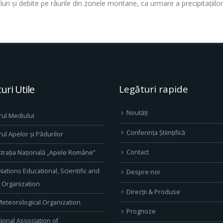
veluri și debite pe râurile din zonele montane, ca urmare a precipitații
uri Utile
Legături rapide
Noutăți
rul Mediului
Conferința Științifică
rul Apelor și Pădurilor
Contact
trația Națională „Apele Române”
Nations Educational, Scientific and
Despre noi
l Organization
Direcţii & Produse
eteorological Organization
Prognoze
tional Association of