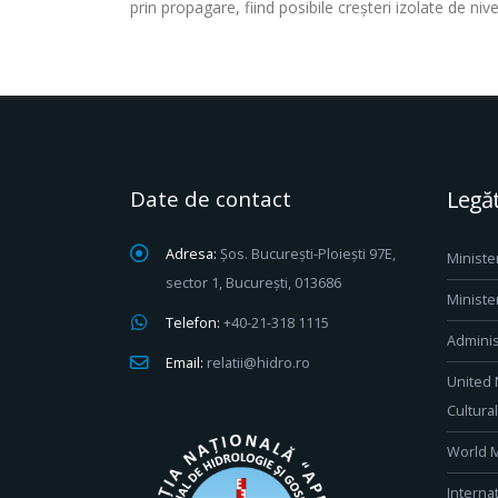
prin propagare, fiind posibile creșteri izolate de ni
Date de contact
Legăt
Adresa:
Șos. București-Ploiești 97E,
Ministe
sector 1, București, 013686
Ministe
Telefon:
+40-21-318 1115
Adminis
Email:
relatii@hidro.ro
United 
Cultura
World M
Interna