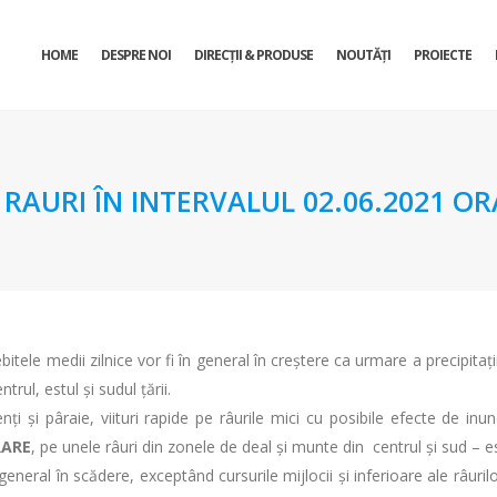
HOME
DESPRE NOI
DIRECŢII & PRODUSE
NOUTĂȚI
PROIECTE
URI ÎN INTERVALUL 02.06.2021 ORA 
itele medii zilnice vor fi în general în creștere ca urmare a precipitați
rul, estul şi sudul țării.
ţi şi pâraie, viituri rapide pe râurile mici cu posibile efecte de inu
RARE
, pe unele râuri din zonele de deal și munte din centrul și sud – est
general în scădere, exceptând cursurile mijlocii și inferioare ale râurilo