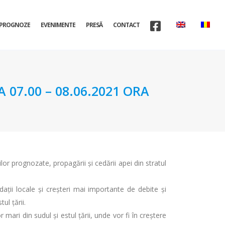
PROGNOZE
EVENIMENTE
PRESĂ
CONTACT
07.00 – 08.06.2021 ORA
ilor prognozate, propagării și cedării apei din stratul
ndaţii locale şi creşteri mai importante de debite şi
ul țării.
r mari din sudul și estul țării, unde vor fi în creștere