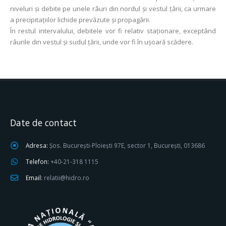
niveluri și debite pe unele râuri din nordul și vestul țării, ca urmare
a precipitațiilor lichide prevăzute și propagării.
În restul intervalului, debitele vor fi relativ staţionare, exceptând
râurile din vestul și sudul țării, unde vor fi în uşoară scădere.
Date de contact
Adresa:
Șos. București-Ploiești 97E, sector 1, București, 013686
Telefon:
+40-21-318 1115
Email:
relatii@hidro.ro