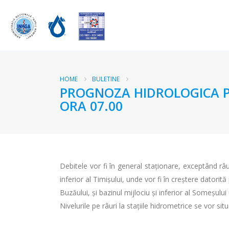
HOME
BULETINE
PROGNOZA HIDROLOGICA PEN
ORA 07.00
Debitele vor fi în general staționare, exceptând râur
inferior al Timişului, unde vor fi în creştere datorit
Buzăului, și bazinul mijlociu și inferior al Someșului
Nivelurile pe râuri la stațiile hidrometrice se vor si