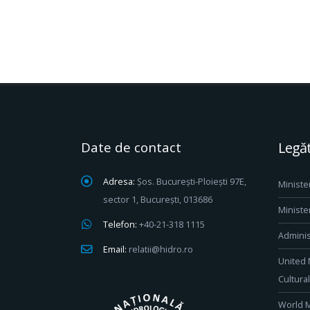
Date de contact
Legăt
Adresa:
Șos. București-Ploiești 97E,
Ministe
sector 1, București, 013686
Ministe
Telefon:
+40-21-318 1115
Adminis
Email:
relatii@hidro.ro
United 
Cultura
World M