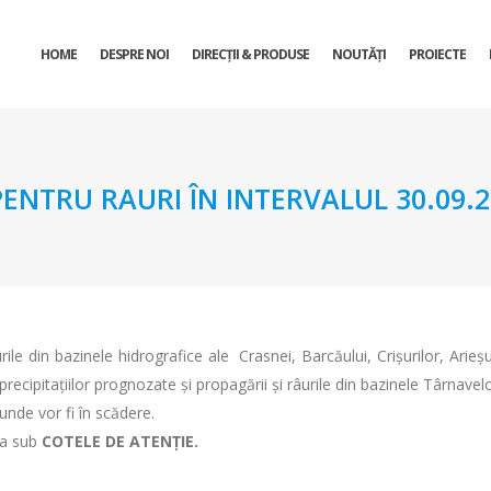
HOME
DESPRE NOI
DIRECŢII & PRODUSE
NOUTĂȚI
PROIECTE
TRU RAURI ÎN INTERVALUL 30.09.202
ile din bazinele hidrografice ale Crasnei, Barcăului, Crișurilor, Arieşul
ă precipitațiilor prognozate şi propagării și râurile din bazinele Târnavel
 unde vor fi în scădere.
tua sub
COTELE DE ATENȚIE.