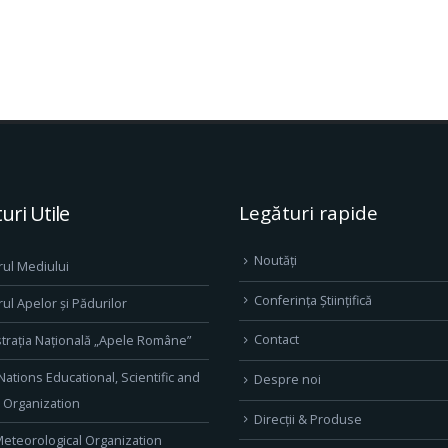
uri Utile
Legături rapide
Noutăți
rul Mediului
Conferința Științifică
rul Apelor și Pădurilor
Contact
trația Națională „Apele Române”
Nations Educational, Scientific and
Despre noi
l Organization
Direcţii & Produse
eteorological Organization