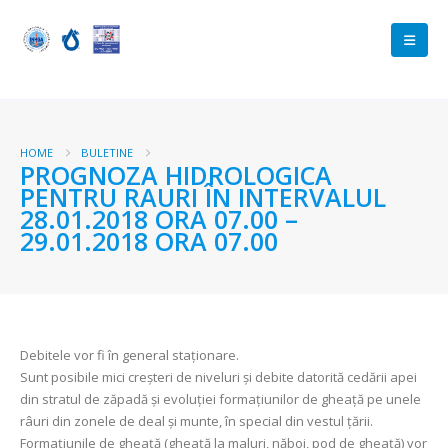
HOME
BULETINE
PROGNOZA HIDROLOGICA
PENTRU RAURI ÎN INTERVALUL
28.01.2018 ORA 07.00 –
29.01.2018 ORA 07.00
Debitele vor fi în general staționare.
Sunt posibile mici creșteri de niveluri și debite datorită cedării apei
din stratul de zăpadă şi evoluţiei formaţiunilor de gheaţă pe unele
râuri din zonele de deal și munte, în special din vestul țării.
Formaţiunile de gheaţă (gheaţă la maluri, năboi, pod de gheaţă) vor