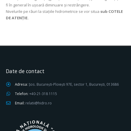
fi în general în ușoară diminuare și restrângere.
Nivelurile pe râuri la staţiile hidrometrice se vor situa
sub COTELE
DE ATENŢIE.
Date de contact
Adresa:
Șos. București-Ploiești 97E, sector 1, București, 013686
Telefon:
+40-21-318 1115
Email:
relatii@hidro.ro