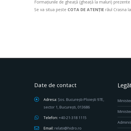
Formaţiunile de gheaţă (gheață la maluri) prezente i
Se va situa peste
COTA DE ATENȚIE
râul Crasna l
Date de contact
Legăt
Adresa:
Șos. București-Ploiești 97E,
Ministe
sector 1, București, 013686
Ministe
Telefon:
+40-21-318 1115
Adminis
Email:
relatii@hidro.ro