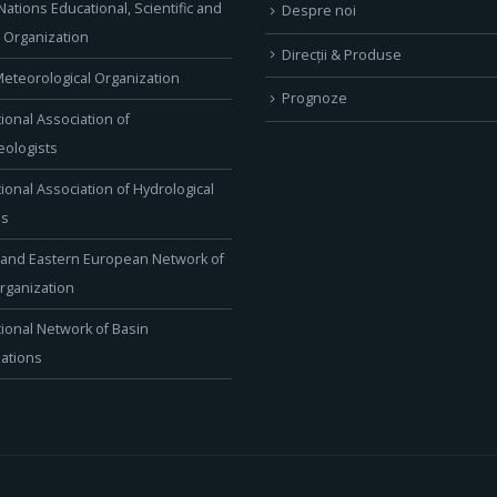
Nations Educational, Scientific and
Despre noi
l Organization
Direcţii & Produse
eteorological Organization
Prognoze
tional Association of
ologists
tional Association of Hydrological
es
 and Eastern European Network of
rganization
tional Network of Basin
ations