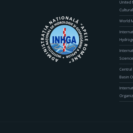
United 
Cultura
World M
Interna
Hydroge
Interna
Scienc
Central
Basin O
Interna
Organiz