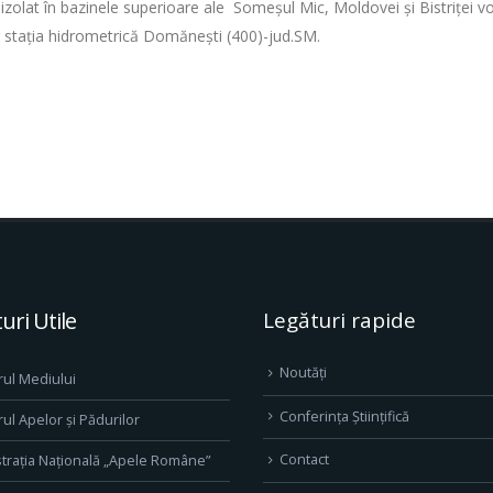
zolat în bazinele superioare ale Someşul Mic, Moldovei şi Bistriței vor
a stația hidrometrică Domănești (400)-jud.SM.
uri Utile
Legături rapide
Noutăți
rul Mediului
Conferința Științifică
rul Apelor și Pădurilor
Contact
trația Națională „Apele Române”