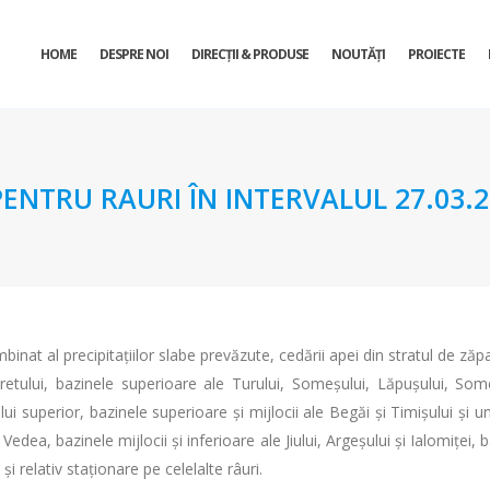
HOME
DESPRE NOI
DIRECŢII & PRODUSE
NOUTĂȚI
PROIECTE
TRU RAURI ÎN INTERVALUL 27.03.202
binat al precipitațiilor slabe prevăzute, cedării apei din stratul de zăpa
retului, bazinele superioare ale Turului, Someșului, Lăpușului, Someș
ului superior, bazinele superioare și mijlocii ale Begăi și Timișului și un
Vedea, bazinele mijlocii și inferioare ale Jiului, Argeșului și Ialomiței, baz
și relativ staționare pe celelalte râuri.