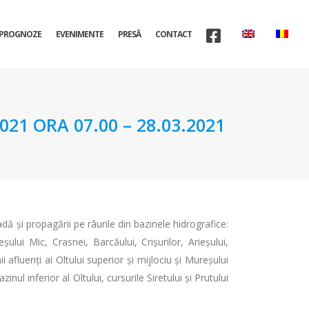
PROGNOZE
EVENIMENTE
PRESĂ
CONTACT
1 ORA 07.00 – 28.03.2021
dă și propagării pe râurile din bazinele hidrografice:
ului Mic, Crasnei, Barcăului, Crișurilor, Arieșului,
ii afluenți ai Oltului superior și mijlociu și Mureșului
inul inferior al Oltului, cursurile Siretului și Prutului