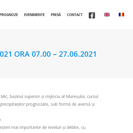
PROGNOZE
EVENIMENTE
PRESĂ
CONTACT
1 ORA 07.00 – 27.06.2021
Mic, bazinul superior și mijlociu al Mureșului, cursul
 a precipitațiilor prognozate, sub formă de aversă și
.
reşteri mai importante de niveluri şi debite, cu