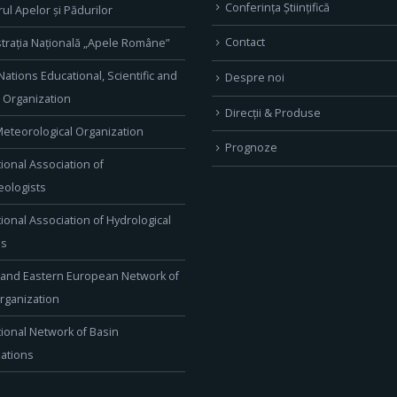
Conferința Științifică
rul Apelor și Pădurilor
Contact
trația Națională „Apele Române”
Nations Educational, Scientific and
Despre noi
l Organization
Direcţii & Produse
eteorological Organization
Prognoze
tional Association of
ologists
tional Association of Hydrological
es
 and Eastern European Network of
rganization
tional Network of Basin
ations