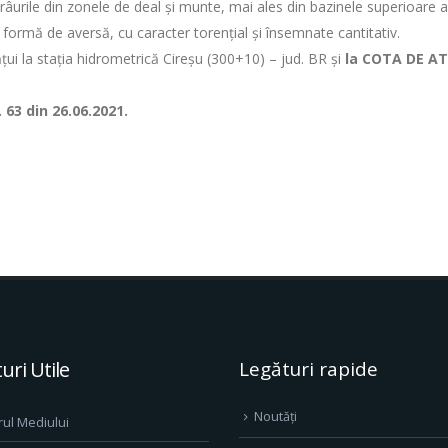
râurile din zonele de deal şi munte, mai ales din bazinele superioare ale
b formă de aversă, cu caracter torențial și însemnate cantitativ.
ui la stația hidrometrică Cireşu (300+10) – jud. BR și
la COTA DE AT
63 din 26.06.2021.
uri Utile
Legături rapide
Noutăți
rul Mediului