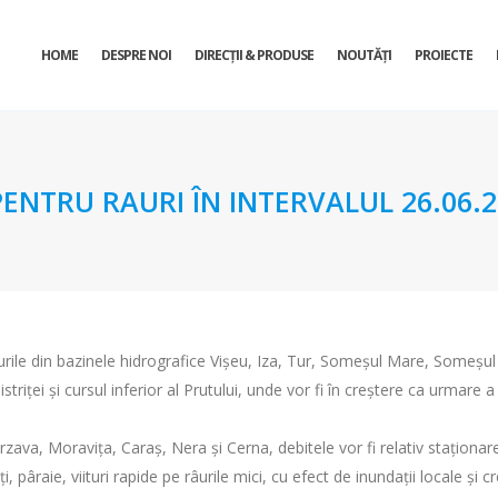
HOME
DESPRE NOI
DIRECŢII & PRODUSE
NOUTĂȚI
PROIECTE
TRU RAURI ÎN INTERVALUL 26.06.202
urile din bazinele hidrografice Vișeu, Iza, Tur, Someșul Mare, Someșul 
Bistriței și cursul inferior al Prutului, unde vor fi în creștere ca urmare
rzava, Moravița, Caraș, Nera și Cerna, debitele vor fi relativ staționare
, pâraie, viituri rapide pe râurile mici, cu efect de inundaţii locale și c