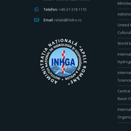
Ministe
Telefon:
+40-21-318 1115
Adminis
Email:
relatii@hidro.ro
United 
Cultura
World M
Interna
Hydroge
Interna
Scienc
Central
Basin O
Interna
Organiz