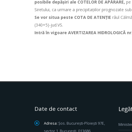
posibile depășiri ale COTELOR DE APĂRARE,
pe 
Siretului, ca urmare a precipitaţiilor prognozate su
Se vor situa peste COTA DE ATENȚIE
râul Călmăţ
(340+5)-jud.VS.
Intră în vigoare AVERTIZAREA HIDROLOGICĂ nr. 
Date de contact
Legăt
Adresa:
Șos. București-Ploiești 97E,
Ministe
sector 1, București, 013686