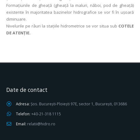
Formațiunile de gheață (gheață la maluri, năboi, pod de gheață)
existente în majoritatea bazinelor hidrografice se vor fi în ușoară
diminuare.
Nivelurile pe râuri la stațiile hidrometrice se vor situa sub
COTELE
DE ATENȚIE.
Date de contact
Adresa:
Șos. București-Ploiești 97E, sector 1, București, 013686
Telefon:
+40-21-318 1115
Email:
relatii@hidro.ro