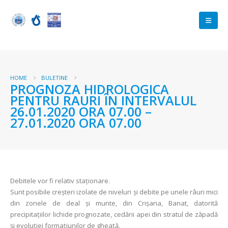
HOME
BULETINE
PROGNOZA HIDROLOGICA
PENTRU RAURI ÎN INTERVALUL
26.01.2020 ORA 07.00 –
27.01.2020 ORA 07.00
Debitele vor fi relativ staţionare.
Sunt posibile creşteri izolate de niveluri şi debite pe unele râuri mici
din zonele de deal și munte, din Crișana, Banat, datorită
precipitaţiilor lichide prognozate, cedării apei din stratul de zăpadă
și evoluţiei formaţiunilor de gheaţă.