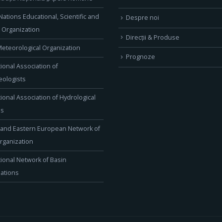
Nations Educational, Scientific and
Despre noi
l Organization
Direcţii & Produse
eteorological Organization
Prognoze
tional Association of
ologists
tional Association of Hydrological
es
 and Eastern European Network of
rganization
tional Network of Basin
ations