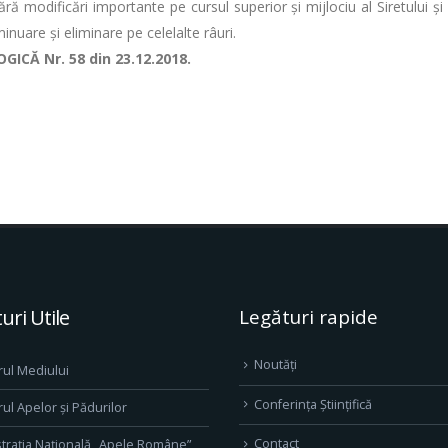
 modificări importante pe cursul superior şi mijlociu al Siretului şi 
iminuare şi eliminare pe celelalte râuri.
ICĂ Nr. 58 din 23.12.2018.
uri Utile
Legături rapide
Noutăți
rul Mediului
Conferința Științifică
rul Apelor și Pădurilor
Contact
trația Națională „Apele Române”