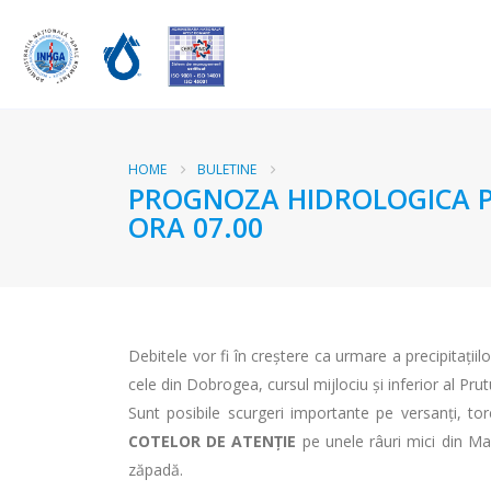
HOME
BULETINE
PROGNOZA HIDROLOGICA PEN
ORA 07.00
Debitele vor fi în creştere ca urmare a precipitațiil
cele din Dobrogea, cursul mijlociu și inferior al Prutu
Sunt posibile scurgeri importante pe versanţi, toren
COTELOR DE ATENŢIE
pe unele râuri mici din Mar
zăpadă.