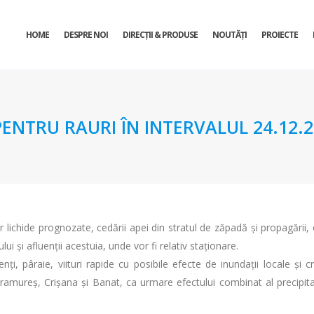
HOME
DESPRE NOI
DIRECŢII & PRODUSE
NOUTĂȚI
PROIECTE
TRU RAURI ÎN INTERVALUL 24.12.201
or lichide prognozate, cedării apei din stratul de zăpadă și propagării, e
lui și afluenții acestuia, unde vor fi relativ staţionare.
ţi, pâraie, viituri rapide cu posibile efecte de inundaţii locale și cr
amureș, Crișana și Banat, ca urmare efectului combinat al precipitații