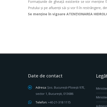
Formațiunile de gheață existente se vor menține fără
Prutului şi pe afluenţii săi și vor fi în restrângere, d
Se menţine în vigoare ATENȚIONAREA HIDROLOG
Date de contact
Legăt
Adresa:
Șos. București-Ploiești 97E,
Ministe
sector 1, București, 013686
Ministe
Telefon:
+40-21-318 1115
Adminis