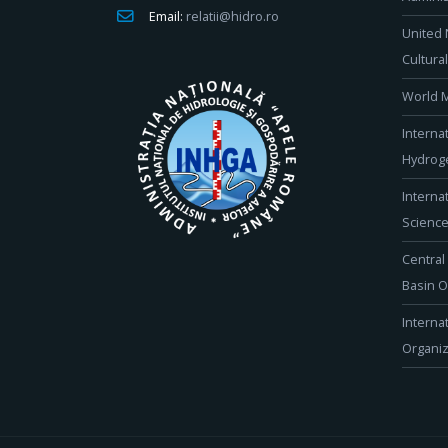
Email:
relatii@hidro.ro
United 
Cultura
World M
Interna
Hydroge
Interna
Scienc
Central
Basin O
Interna
Organiz