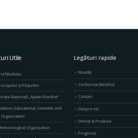
uri Utile
Legături rapide
Noutăți
rul Mediului
Conferința Științifică
rul Apelor și Pădurilor
Contact
trația Națională „Apele Române”
Nations Educational, Scientific and
Despre noi
l Organization
Direcţii & Produse
eteorological Organization
Prognoze