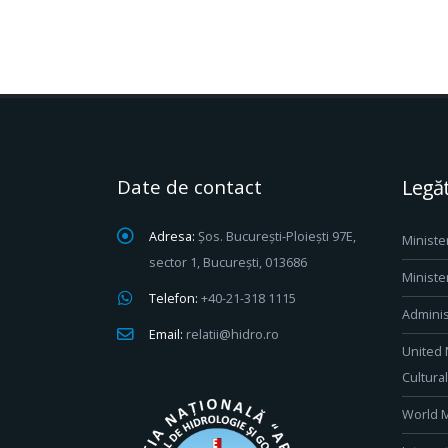
Date de contact
Legăt
Adresa:
Șos. București-Ploiești 97E,
Ministe
sector 1, București, 013686
Ministe
Telefon:
+40-21-318 1115
Adminis
Email:
relatii@hidro.ro
United 
Cultura
World M