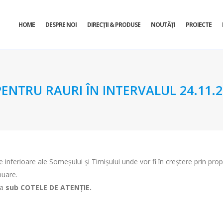
HOME
DESPRE NOI
DIRECŢII & PRODUSE
NOUTĂȚI
PROIECTE
TRU RAURI ÎN INTERVALUL 24.11.201
le inferioare ale Someşului şi Timișului unde vor fi în creștere prin pro
nuare.
ua
sub COTELE DE ATENŢIE.