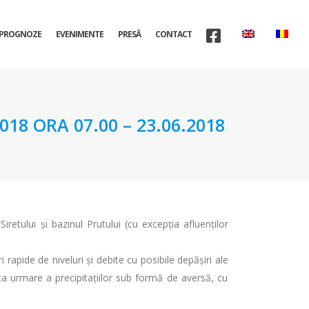
PROGNOZE
EVENIMENTE
PRESĂ
CONTACT
8 ORA 07.00 – 23.06.2018
iretului şi bazinul Prutului (cu excepţia afluenţilor
i rapide de niveluri şi debite cu posibile depășiri ale
 ca urmare a precipitațiilor sub formă de aversă, cu