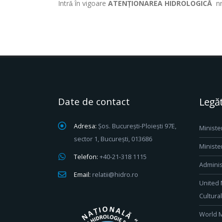
Intrǎ în vigoare
ATENȚIONAREA HIDROLOGICĂ
nr.
Date de contact
Legăt
Adresa:
Șos. București-Ploiești 97E,
Ministe
sector 1, București, 013686
Ministe
Telefon:
+40-21-318 1115
Adminis
Email:
relatii@hidro.ro
United 
Cultura
World M