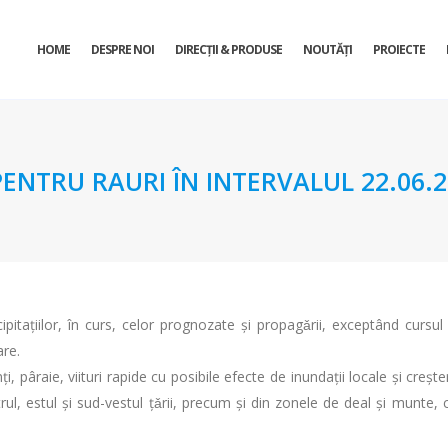
HOME
DESPRE NOI
DIRECŢII & PRODUSE
NOUTĂȚI
PROIECTE
TRU RAURI ÎN INTERVALUL 22.06.201
ipitaţiilor, în curs, celor prognozate şi propagǎrii, exceptând cursul S
nare.
, pâraie, viituri rapide cu posibile efecte de inundaţii locale şi creşter
rul, estul şi sud-vestul ţǎrii, precum şi din zonele de deal şi munte,