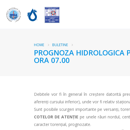
HOME
BULETINE
PROGNOZA HIDROLOGICA PEN
ORA 07.00
Debitele vor fi în general în creştere datoritǎ prec
aferenţi cursului inferior), unde vor fi relativ staţio
Sunt posibile scurgeri importante pe versanţi, torenţi
COTELOR DE ATENŢIE
pe unele râuri nordul, cent
caracter torenţial, prognozate.