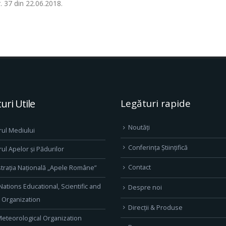
 37 din 22.06.2018.
uri Utile
Legături rapide
Noutăți
rul Mediului
Conferința Științifică
rul Apelor și Pădurilor
Contact
trația Națională „Apele Române”
Nations Educational, Scientific and
Despre noi
l Organization
Direcţii & Produse
eteorological Organization