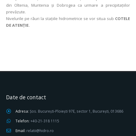
din Oltenia, Muntenia și Dobrogea ca urmare a precipitaţiilor
prevăzute.
Nivelurile pe râuri la staţiile hidrometrice se vor situa sub
COTELE
DE ATENŢIE.
Date de contact
Adresa:
Șos. București-Ploiești 97E, sector 1, București, 013686
Telefon:
+40-21-318 1115
Email:
relatii@hidro.ro