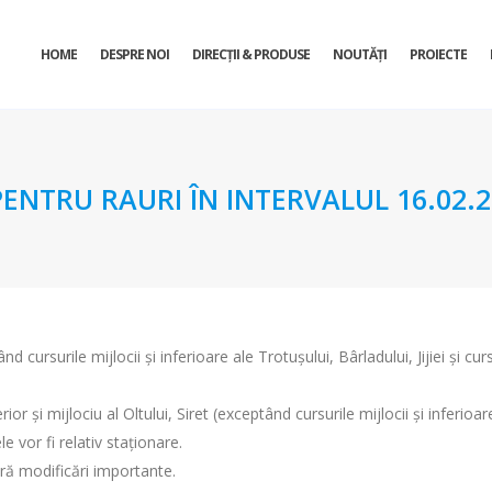
HOME
DESPRE NOI
DIRECŢII & PRODUSE
NOUTĂȚI
PROIECTE
TRU RAURI ÎN INTERVALUL 16.02.201
 cursurile mijlocii şi inferioare ale Trotuşului, Bârladului, Jijiei şi curs
ior și mijlociu al Oltului, Siret (exceptând cursurile mijlocii și inferioar
le vor fi relativ staționare.
ră modificări importante.