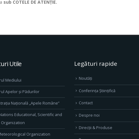
ua
sub COTELE DE ATENȚIE.
uri Utile
Legături rapide
Noutăți
rul Mediului
Conferința Științifică
rul Apelor și Pădurilor
Contact
trația Națională „Apele Române”
Nations Educational, Scientific and
Despre noi
l Organization
Direcţii & Produse
eteorological Organization