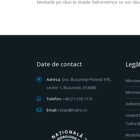
Nivelurile pe râuri la stațiile hidrometrice se vor sit
Date de contact
Legăt
Adresa:
Șos. București-Ploiești 97E,
Ministe
sector 1, București, 013686
Ministe
Telefon:
+40-21-318 1115
Adminis
Email:
relatii@hidro.ro
United 
Cultura
World M