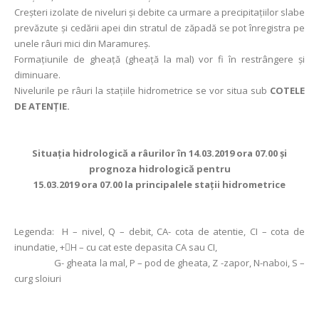
Creșteri izolate de niveluri și debite ca urmare a precipitațiilor slabe
prevăzute și cedării apei din stratul de zăpadă se pot înregistra pe
unele râuri mici din Maramureș.
Formațiunile de gheață (gheaţă la mal) vor fi în restrângere și
diminuare.
Nivelurile pe râuri la stațiile hidrometrice se vor situa sub
COTELE
DE ATENȚIE.
Situaţia hidrologică a râurilor în 14.03.2019 ora 07.00 şi
prognoza hidrologică pentru
15.03.2019 ora 07.00 la principalele staţii hidrometrice
Legenda:
H – nivel, Q – debit, CA- cota de atentie, CI – cota de
inundatie, +H – cu cat este depasita CA sau CI,
G- gheata la mal, P – pod de gheata, Z -zapor, N-naboi, S –
curg sloiuri