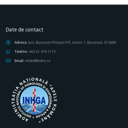
Date de contact
Adresa:
Șos. București-Ploiești 97E, sector 1, București, 013686
Telefon:
+40-21-318 1115
Email:
relatii@hidro.ro