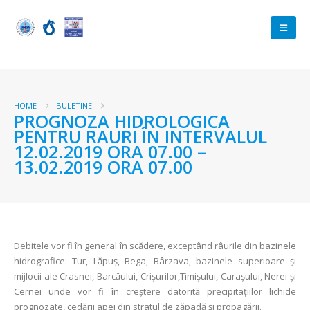
HOME
BULETINE
PROGNOZA HIDROLOGICA
PENTRU RAURI ÎN INTERVALUL
12.02.2019 ORA 07.00 –
13.02.2019 ORA 07.00
Debitele vor fi în general în scădere, exceptând râurile din bazinele
hidrografice: Tur, Lăpuș, Bega, Bârzava, bazinele superioare și
mijlocii ale Crasnei, Barcăului, Crișurilor,Timișului, Carașului, Nerei și
Cernei unde vor fi în creștere datorită precipitațiilor lichide
prognozate, cedării apei din stratul de zăpadă și propagării.