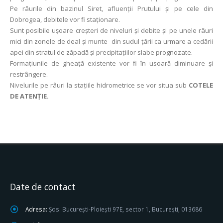
Pe râurile din bazinul Siret, afluenții Prutului și pe cele din
Dobrogea, debitele vor fi staționare.
Sunt posibile ușoare creșteri de niveluri și debite și pe unele râuri
mici din zonele de deal și munte din sudul țării ca urmare a cedării
apei din stratul de zăpadă și precipitațiilor slabe prognozate.
Formațiunile de gheață existente vor fi în usoară diminuare şi
restrângere.
Nivelurile pe râuri la stațiile hidrometrice se vor situa sub
COTELE
DE ATENȚIE.
Date de contact
Adresa:
Șos. București-Ploiești 97E, sector 1, București, 013686