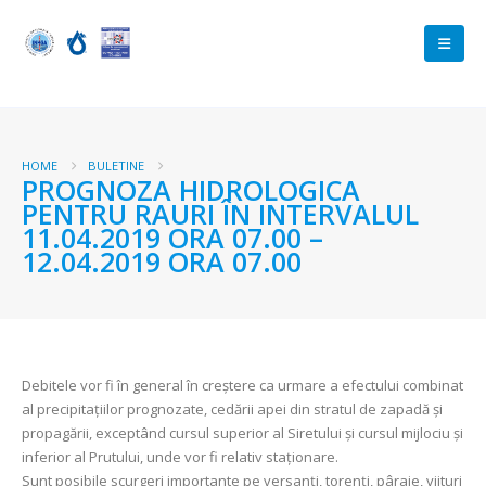
HOME
BULETINE
PROGNOZA HIDROLOGICA
PENTRU RAURI ÎN INTERVALUL
11.04.2019 ORA 07.00 –
12.04.2019 ORA 07.00
Debitele vor fi în general în creştere ca urmare a efectului combinat
al precipitațiilor prognozate, cedării apei din stratul de zapadă și
propagării, exceptând cursul superior al Siretului și cursul mijlociu și
inferior al Prutului, unde vor fi relativ staționare.
Sunt posibile scurgeri importante pe versanţi, torenţi, pâraie, viituri