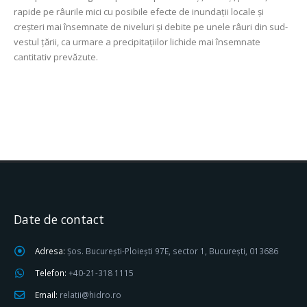
rapide pe râurile mici cu posibile efecte de inundaţii locale și
creșteri mai însemnate de niveluri și debite pe unele râuri din sud-
vestul țării, ca urmare a precipitațiilor lichide mai însemnate
cantitativ prevăzute.
Date de contact
Adresa:
Șos. București-Ploiești 97E, sector 1, București, 013686
Telefon:
+40-21-318 1115
Email:
relatii@hidro.ro