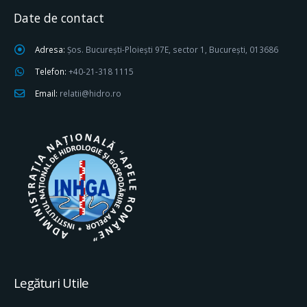
Date de contact
Adresa:
Șos. București-Ploiești 97E, sector 1, București, 013686
Telefon:
+40-21-318 1115
Email:
relatii@hidro.ro
Legături Utile