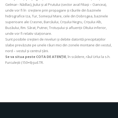
Gelmar– Nădlac), Jiului şi al Prutului (sector aval Filiași – Oancea),
unde vor fi în creştere prin propagare și râurile din bazinele
hidrografice Iza, Tur, Someșul Mare, cele din Dobrogea, bazinele
superioare ale Crasnei, Barcăului, Crișului Negru, Crișului Alb,
Buzăului, Rm. Sărat, Putnei, Trotușului și afluenții Oltului inferior,
unde vor fi relativ staționare.
Sunt posibile creșteri de niveluri și debite datorită precipitațiilor
slabe prevăzute pe unele râuri mici din zonele montane din vestul,
nord – vestul și centrul țării.
Se va situa peste COTA DE ATENȚIE
, în scădere, râul Urlui la s.h.
Furculeşti (150+6)-jud.TR.