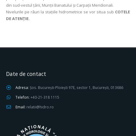
din sud-vestul țării, Munții Banatului și Carpații Meridionali.
Nivelurile pe râuri la stațiile hidrometrice se vor situa sub
COTELE
DE ATENȚIE.
Date de contact
Adresa:
Șos. București-Ploiești 97E, sector 1, București, 013686
Telefon:
+40-21-318 1115
Email:
relatii@hidro.ro