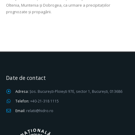
Oltenia, Muntenia şi Dobrogea, ca urmare a precipitaţiilor
prognozate şi propagării.
Date de contact
Adresa:
Șos. București-Ploiești 97E, sector 1, București, 013686
Telefon:
+40-21-318 1115
Email:
relatii@hidro.ro