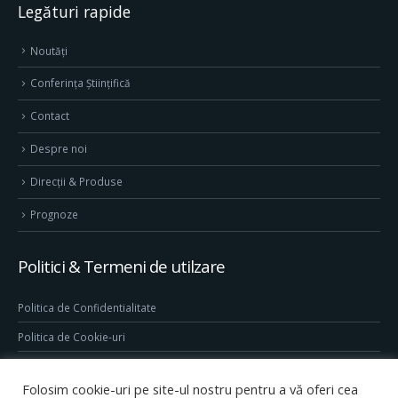
Legături rapide
Noutăți
Conferința Științifică
Contact
Despre noi
Direcţii & Produse
Prognoze
Politici & Termeni de utilzare
Politica de Confidentialitate
Politica de Cookie-uri
Termeni & Conditii
Folosim cookie-uri pe site-ul nostru pentru a vă oferi cea
Conditii generale de utilizare site