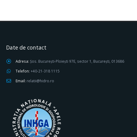
Date de contact
Adresa:
Șos. București-Ploiești 97E, sector 1, București, 013686
Telefon:
+40-21-318 1115
Email:
relatii@hidro.ro