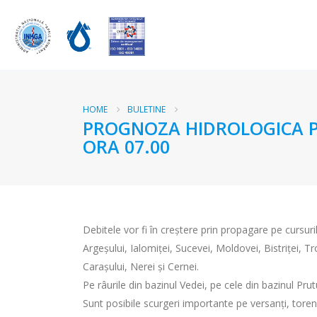
HOME
BULETINE
PROGNOZA HIDROLOGICA PEN
ORA 07.00
Debitele vor fi în creştere prin propagare pe cursurile
Argeşului, Ialomiţei, Sucevei, Moldovei, Bistriţei, Tro
Caraşului, Nerei şi Cernei.
Pe râurile din bazinul Vedei, pe cele din bazinul Prutu
Sunt posibile scurgeri importante pe versanți, torenț