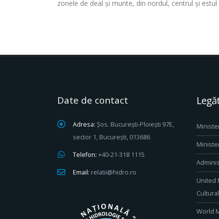
zonele de deal și munte, din nordul, centrul şi estul
Date de contact
Legăt
Adresa:
Șos. București-Ploiești 97E,
Ministe
sector 1, București, 013686
Ministe
Telefon:
+40-21-318 1115
Adminis
Email:
relatii@hidro.ro
United 
Cultura
World M