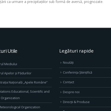
 țării ca urmare a precipitațiilor sub formă de aversă, prognozate.
uri Utile
Legături rapide
Noutăți
rul Mediului
Conferința Științifică
rul Apelor și Pădurilor
Contact
trația Națională „Apele Române”
Nations Educational, Scientific and
Despre noi
l Organization
Direcţii & Produse
eteorological Organization