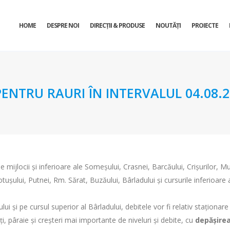
HOME
DESPRE NOI
DIRECŢII & PRODUSE
NOUTĂȚI
PROIECTE
TRU RAURI ÎN INTERVALUL 04.08.201
 mijlocii şi inferioare ale Someşului, Crasnei, Barcăului, Crişurilor, Mur
tuşului, Putnei, Rm. Sărat, Buzăului, Bârladului şi cursurile inferioare a
lui şi pe cursul superior al Bârladului, debitele vor fi relativ staţionare 
i, pâraie și creșteri mai importante de niveluri și debite, cu
depășire