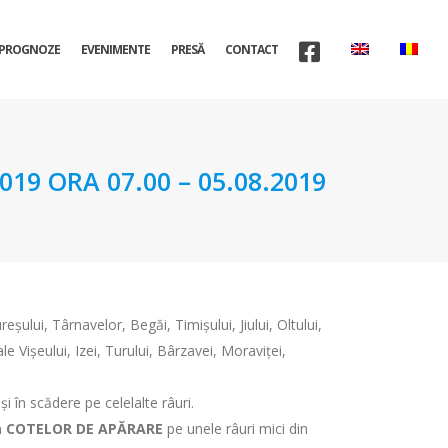
PROGNOZE
EVENIMENTE
PRESĂ
CONTACT
9 ORA 07.00 – 05.08.2019
eşului, Târnavelor, Begăi, Timişului, Jiului, Oltului,
le Vişeului, Izei, Turului, Bârzavei, Moraviţei,
şi în scădere pe celelalte râuri.
a COTELOR DE APĂRARE
pe unele râuri mici din